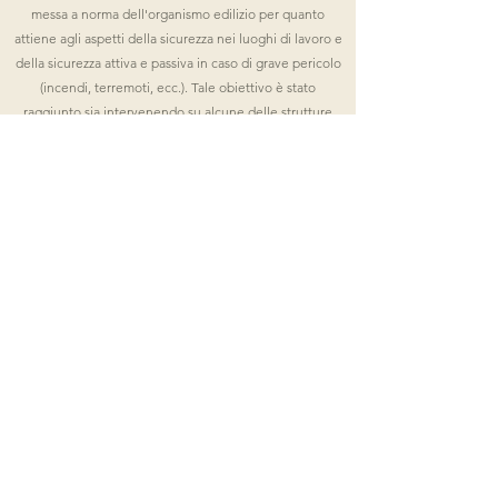
messa a norma dell'organismo edilizio per quanto
attiene agli aspetti della sicurezza nei luoghi di lavoro e
della sicurezza attiva e passiva in caso di grave pericolo
(incendi, terremoti, ecc.). Tale obiettivo è stato
raggiunto sia intervenendo su alcune delle strutture
destinate all'evacuazione, sia adeguando l'impiantistica
elettrica e di rilevamento di situazioni di pericolo,
antincendio (di rilevazione e di spegnimento) e
termoidraulica e migliorando le condizioni igienico
sanitarie degli spazi destinati al consumo dei pasti e al
loro sporzionamento e ai servizi igienici.
Progettisti
Committente
: Comune di Modena;
Progetto Architettonico
: Ing. Luigi Tundo;
Coordinamento Sicurezza in fase di Progettazione ed
Esecuzione
: Ing. Luigi Tundo;
Direzione Lavori
: Ing. Luigi Tundo.