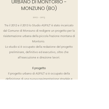
URBANO DI MONTORIO -
MONZUNO (BO)
2012 - 2013
Tra il 2012 e il 2013 lo Studio ASP.ILT è stato incaricato
dal Comune di Monzuno di redigere un progetto per la
risistemazione urbana della piccola frazione montana di
Montorio.
Lo studio si è occupato della redazione del progetto
preliminare, definitivo ed esecutivo, oltre che
all'esecuzione e direzione lavori.
Il progetto
Il progetto urbano di ASP.ILT si è occupato della
definizione di una nuova pavimentazione stradale e
pedonale, oltre alla definizione delle forme e dei
materiali dei cordoli. Inoltre lo studio ha formulato
proposte per un nuovo design di panchine, sedute,
cestini, tombini, lampioni e parapiante. Sono state
valutate diverse ipotesi di pavimentazione stradale e