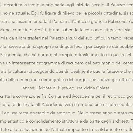
i, decaduta la famiglia originaria, agli inizi del secolo, il Palazzo v
 nome attuale. Egli fu figura di rilievo per la piccola cittadina, sia so
sti che lasciò in eredità il Palazzo all’antica e gloriosa Rubiconia 
zione, come in parte è tutt’ora, subendo le consuete alterazioni sia s
mia da allora trasferì nel Palazzo alcuni dei suoi uffici. In tempi rec
e la necessità di riappropriarsi di quei locali per esigenze dei pubblic
Accademia, che ha portato al completo trasferimento di questa ne
va un interessante programma di recupero del patrimonio del centro
are alla cultura -proseguendo quindi idealmente quella funzione che i
là della dimensione demografica del borgo- che coinvolge, oltrech
anche il Monte di Pietà ed una vicina Chiesa.
scritta la convenzione fra Comune ed Accademia per il reciproco g
si dirà, è destinata all’Accademia vera e propria, una è stata cedut
li ed una resta sfruttabile da ambedue. Nello stesso anno è stato rea
piantistico e consolidamento strutturale da parte degli architett
tato alla realizzazione dell’attuale impianto di riscaldamento e raf