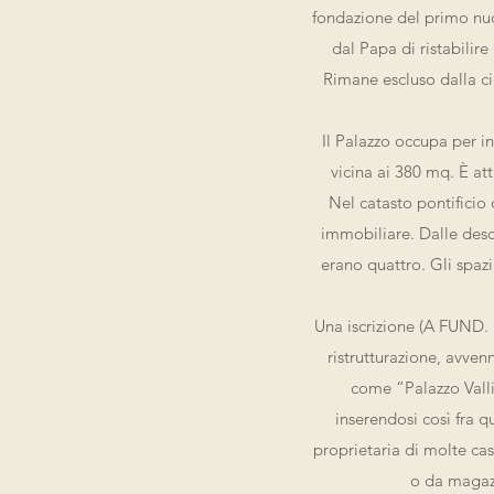
fondazione del primo nuc
dal Papa di ristabilire
Rimane escluso dalla cin
Il Palazzo occupa per i
vicina ai 380 mq. È at
Nel catasto pontificio 
immobiliare. Dalle desc
erano quattro. Gli spazi
Una iscrizione (A FUND.
ristrutturazione, avven
come “Palazzo Vallic
inserendosi così fra q
proprietaria di molte ca
o da magazzi