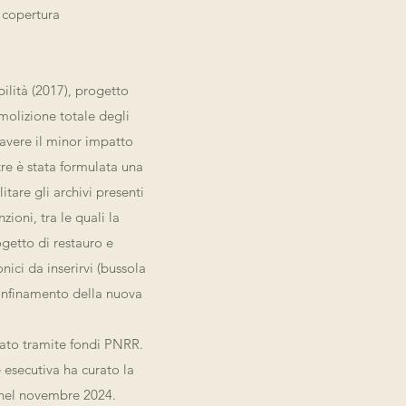
i copertura
bilità (2017), progetto
molizione totale degli
 avere il minor impatto
tre è stata formulata una
litare gli archivi presenti
zioni, tra le quali la
ogetto di restauro e
nici da inserirvi (bussola
confinamento della nuova
ziato tramite fondi PNRR.
e esecutiva ha curato la
 nel novembre 2024.