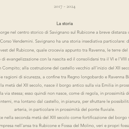
2017 - 2024
La storia
rge nel centro storico di Savignano sul Rubicone a breve distanza
gi Corso Vendemini. Savignano ha una storia insediativa particolar
ovest del Rubicone, quale crocevia appunto tra Ravenna, le terre del n
di evangelizzazione con la nascita ed il consolidarsi tra il VI e l'VIII
in Compito; alla costruzione del castello vecchio all'inizio del XII se
ie ragioni di sicurezza, a confine tra Regno longobardo e Ravenna Bi
a metà del XII secolo, nasce il borgo antico sulla via Emilia in pros
la via stessa; esso quindi non nasce, come di regola, in prossimità d
interni, ma lontano dal castello, in pianura, per sfruttare le possibil
arteria, in particolare in prossimità del ponte fluviale.
ce nella seconda metà del XIII secolo come fortificazione del borgo 
mpresa nell'ansa tra Rubicone e Fossa del Molino, veri e propri fossat