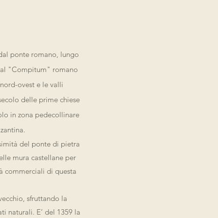
 dal ponte romano, lungo
e: dal "Compitum" romano
ord-ovest e le valli
 secolo delle prime chiese
colo in zona pedecollinare
zantina.
simità del ponte di pietra
elle mura castellane per
ità commerciali di questa
vecchio, sfruttando la
i naturali. E’ del 1359 la