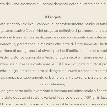
nto del vano ascensore e il consolidamento dei solai interpiano e d
Il Progetto
olato secondo i tre livelli canonici di approfondimento: studio di fatti
rogetto esecutivo (2022). Nel progetto definitivo si prevedeva una de
eriti negli anni 90, con realizzazione di nuovo impianto che potesse
ll'immobile, garantendo la massima efficienza di funzionamento. Inol
azione di tutti gli spazi ai diversi piani dell'edificio, al fine di smobi
(Archivio storico comunale e Archivio fotografico) e inserire nuove fun
zzi e una nuova sala conferenze. ASP.ILT si è occupata di tutto il pr
fici in ogni ambiente, oltre al disegno dei nuovi elementi architetto
erto, rampe per superamento di barriere architettoniche, parete di 
sala conferenze).
una gran parte delle lavorazioni è rientrata nel primo stralcio finan
 state oggetto di stralci e varianti in corso d'opera. ASP.ILT in fas
 il Coordinamento Sicurezza. La nuova biblioteca è stata inaugurata