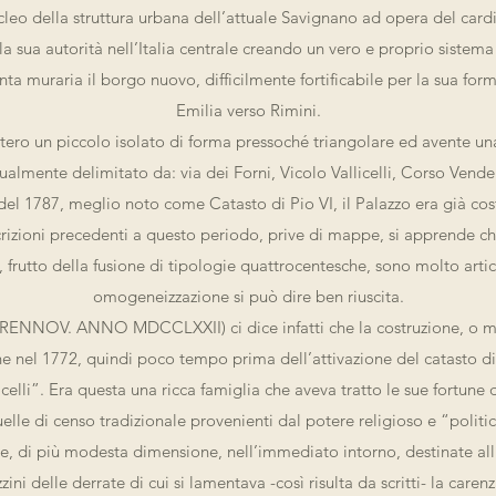
leo della struttura urbana dell’attuale Savignano ad opera del cardi
 la sua autorità nell’Italia centrale creando un vero e proprio sistema 
ta muraria il borgo nuovo, difficilmente fortificabile per la sua for
Emilia verso Rimini.
ntero un piccolo isolato di forma pressoché triangolare ed avente un
tualmente delimitato da: via dei Forni, Vicolo Vallicelli, Corso Vende
del 1787, meglio noto come Catasto di Pio VI, il Palazzo era già cost
rizioni precedenti a questo periodo, prive di mappe, si apprende che
, frutto della fusione di tipologie quattrocentesche, sono molto arti
omogeneizzazione si può dire ben riuscita.
 RENNOV. ANNO MDCCLXXII) ci dice infatti che la costruzione, o 
ne nel 1772, quindi poco tempo prima dell’attivazione del catasto di
elli”. Era questa una ricca famiglia che aveva tratto le sue fortune
uelle di censo tradizionale provenienti dal potere religioso e “poli
se, di più modesta dimensione, nell’immediato intorno, destinate all’
ni delle derrate di cui si lamentava -così risulta da scritti- la caren