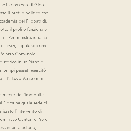
enne in possesso di Gino
tto il profilo politico che
Accademia dei Filopatridi.
otto il profilo funzionale
enti, l’Amministrazione ha
i servizi, stipulando una
l Palazzo Comunale.
 storico in un Piano di
n tempi passati esercitò
é il Palazzo Vendemini,
odimento dell’Immobile.
a al Comune quale sede di
lizzato l’intervento di
i Tommaso Cantori e Piero
frescamento ad aria,