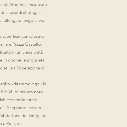
nale Albornoz, incaricato
di capisaldi strategici.
ma allungata lungo la via
a superficie complessiva
mini e Piazza Castello.
ituito in un’unica unità
 in origine le proprietà
colati ma l'operazione di
meglio –diremmo oggi- la
 Pio VI. Allora era noto
 dall’economia rurale
tico”. Sappiamo che era
abitazione dei famigliari
za a Palazzo.