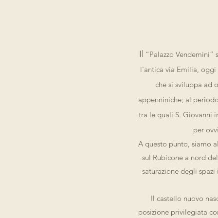
Il
“Palazzo Vendemini” so
l'antica via Emilia, og
che si sviluppa ad 
appenniniche; al periodo 
tra le quali S. Giovanni 
per ovv
A questo punto, siamo all
sul Rubicone a nord del
saturazione degli spazi 
Il castello nuovo nas
posizione privilegiata co